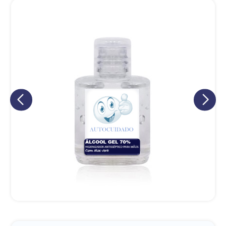
Eu concordo em receber comunicações.
A nossa empresa está comprometida a proteger e respeitar
sua privacidade, utilizaremos seus dados apenas para fins
de marketing. Você pode alterar suas preferências a
qualquer momento.
Iniciar conversa