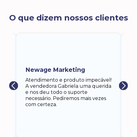
O que dizem nossos clientes
ra
a,
Newage Marketing
Ka
s
Atendimento e produto impecável!
i
Ga
A vendedora Gabriela uma querida
at
e nos deu todo o suporte
an
necessário. Pediremos mais vezes
 eu
co
com certeza.
o