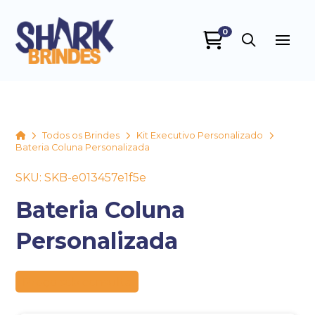
0
SHARK BRINDES
online
Home
Todos os Brindes
Kit Executivo Personalizado
Bateria Coluna Personalizada
SKU: SKB-e013457e1f5e
Bateria Coluna
Personalizada
+55
Preço sob consulta