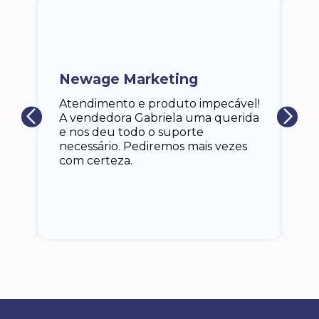
ra
a,
Newage Marketing
Ka
s
Atendimento e produto impecável!
i
Ga
A vendedora Gabriela uma querida
at
e nos deu todo o suporte
an
necessário. Pediremos mais vezes
 eu
co
com certeza.
o