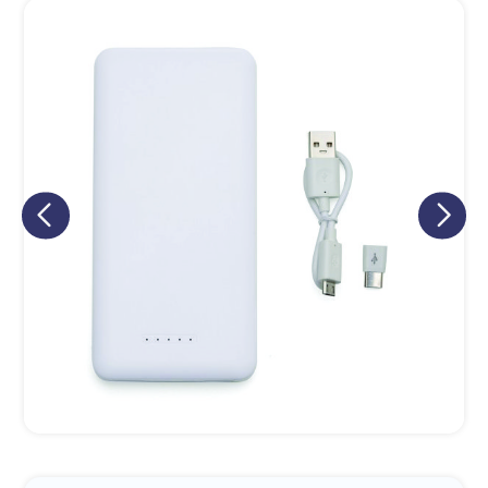
Eu concordo em receber comunicações.
A nossa empresa está comprometida a proteger e respeitar
sua privacidade, utilizaremos seus dados apenas para fins
de marketing. Você pode alterar suas preferências a
qualquer momento.
Iniciar conversa