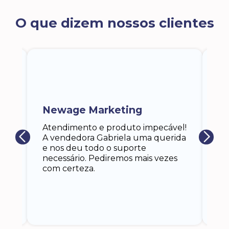
O que dizem nossos clientes
ra
a,
Newage Marketing
Ka
s
Atendimento e produto impecável!
i
Ga
A vendedora Gabriela uma querida
at
e nos deu todo o suporte
an
necessário. Pediremos mais vezes
 eu
co
com certeza.
o