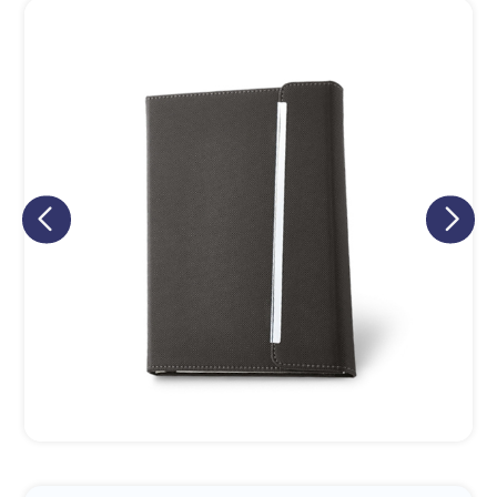
Eu concordo em receber comunicações.
A nossa empresa está comprometida a proteger e respeitar
sua privacidade, utilizaremos seus dados apenas para fins
de marketing. Você pode alterar suas preferências a
qualquer momento.
Iniciar conversa