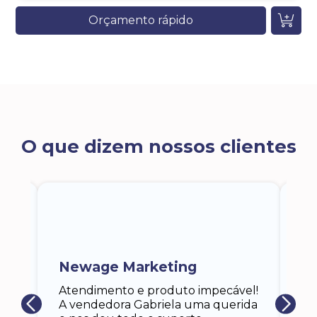
Orçamento rápido
O que dizem nossos clientes
ra
a,
Newage Marketing
Ka
s
Atendimento e produto impecável!
i
Ga
A vendedora Gabriela uma querida
at