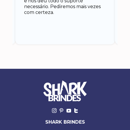
e nos deu todo o suporte
an
necessário. Pediremos mais vezes
 eu
co
com certeza.
o
SHARK BRINDES