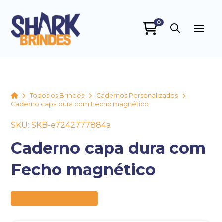
0
SHARK BRINDES
online
Home
Todos os Brindes
Cadernos Personalizados
Caderno capa dura com Fecho magnético
SKU: SKB-e7242777884a
Caderno capa dura com
Fecho magnético
+55
Preço sob consulta