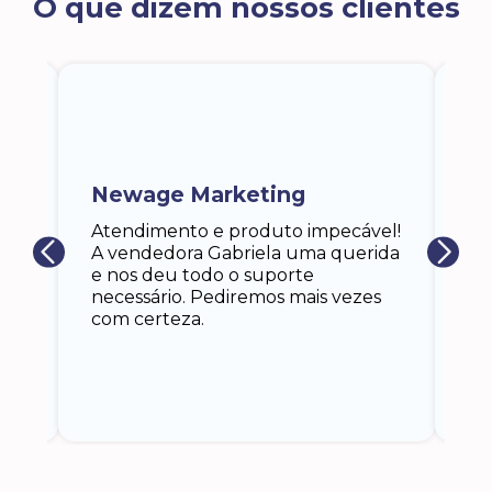
O que dizem nossos clientes
ra
a,
Newage Marketing
Ka
s
Atendimento e produto impecável!
i
Ga
A vendedora Gabriela uma querida
at
e nos deu todo o suporte
an
necessário. Pediremos mais vezes
 eu
co
com certeza.
o