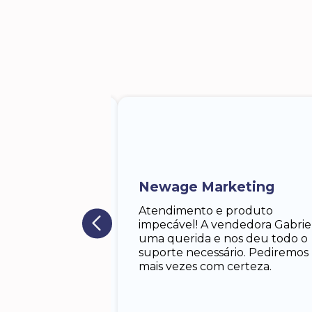
 Lodgero
iela, a
 me atendeu.
 solícita,paciente.
Newage Marketing
porte dela foram
m responder.lhe.
Atendimento e produto
 antes do tempo
impecável! A vendedora Gabrie
egador muito
uma querida e nos deu todo o
almente o pedido,
suporte necessário. Pediremos
sperava.
mais vezes com certeza.
os. Especialmente
s vendas. Obs. Eu
to mas estão