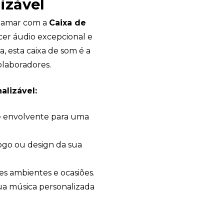
izável
atamar com a
Caixa de
ecer áudio excepcional e
, esta caixa de som é a
olaboradores.
alizável:
e envolvente para uma
ogo ou design da sua
s ambientes e ocasiões.
ua música personalizada