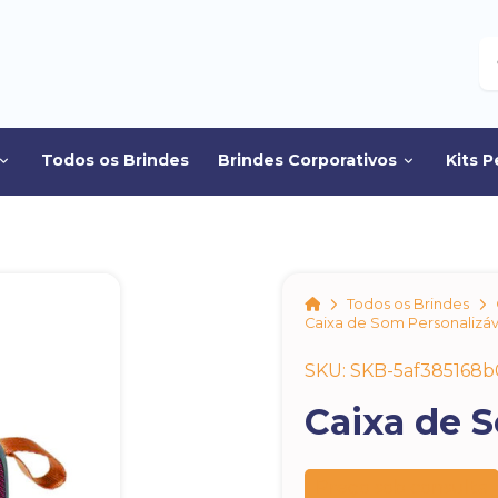
B
Todos os Brindes
Brindes Corporativos
Kits P
Home
Todos os Brindes
Caixa de Som Personalizáv
SKU: SKB-5af385168b
Caixa de 
Preço sob consulta