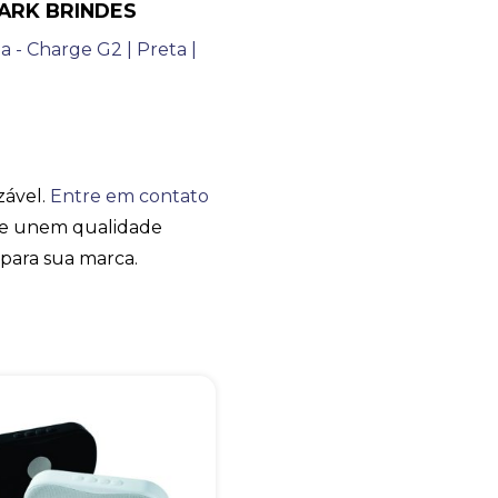
HARK BRINDES
SHARK BRINDES
online
zável.
Entre em contato
ue unem qualidade
a para sua marca.
+55
Eu concordo em receber comunicações.