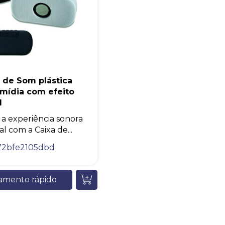
A nossa empresa está comprometida a proteger e respeitar sua
privacidade, utilizaremos seus dados apenas para fins de
marketing. Você pode alterar suas preferências a qualquer
momento.
Iniciar conversa
 de Som plástica
imídia com efeito
l
 a experiência sonora
al com a Caixa de...
72bfe2105dbd
amento rápido