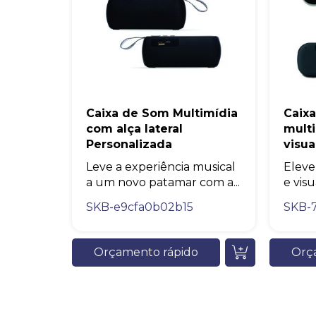
Caixa de Som Multimídia
Caixa
com alça lateral
mult
Personalizada
visua
Leve a experiência musical
Eleve
a um novo patamar com a...
e visu
SKB-e9cfa0b02b15
SKB-
Orçamento rápido
Orç