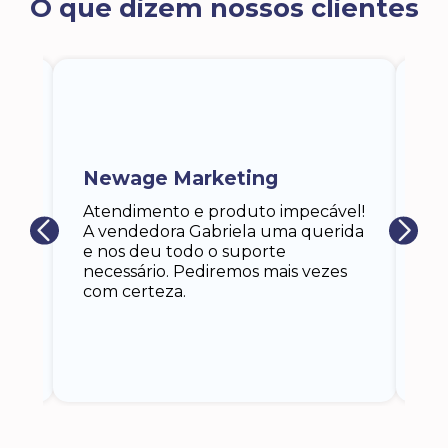
O que dizem nossos clientes
ra
a,
Newage Marketing
Ka
s
Atendimento e produto impecável!
i
Ga
A vendedora Gabriela uma querida
at
e nos deu todo o suporte
an
necessário. Pediremos mais vezes
 eu
co
com certeza.
o