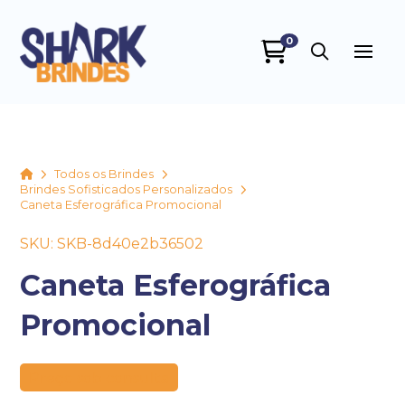
0
SHARK BRINDES
online
Home
Todos os Brindes
Brindes Sofisticados Personalizados
Caneta Esferográfica Promocional
SKU: SKB-8d40e2b36502
Caneta Esferográfica
Promocional
+55
Preço sob consulta