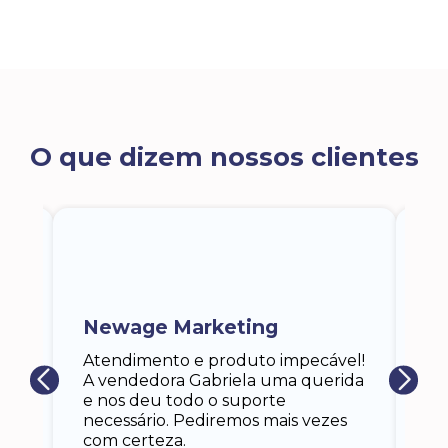
O que dizem nossos clientes
ra
a,
Newage Marketing
Ka
s
Atendimento e produto impecável!
i
Ga
A vendedora Gabriela uma querida
at
e nos deu todo o suporte
an
necessário. Pediremos mais vezes
 eu
co
com certeza.