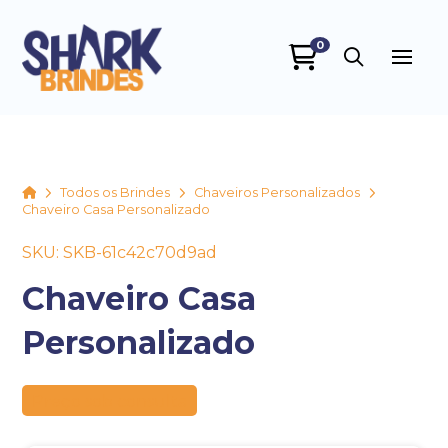
0
SHARK BRINDES
online
Home
Todos os Brindes
Chaveiros Personalizados
Chaveiro Casa Personalizado
SKU: SKB-61c42c70d9ad
Chaveiro Casa
Personalizado
+55
Preço sob consulta