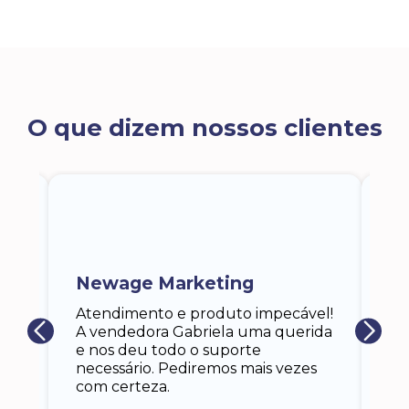
O que dizem nossos clientes
ra
a,
Newage Marketing
Ka
s
Atendimento e produto impecável!
i
Ga
A vendedora Gabriela uma querida
at
e nos deu todo o suporte
an
necessário. Pediremos mais vezes
 eu
co
com certeza.