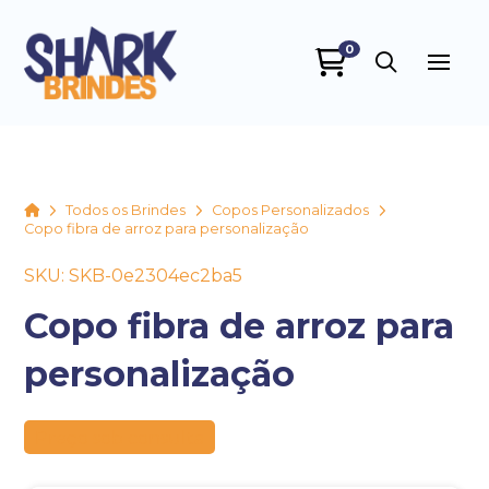
0
SHARK BRINDES
online
Home
Todos os Brindes
Copos Personalizados
Copo fibra de arroz para personalização
SKU: SKB-0e2304ec2ba5
Copo fibra de arroz para
personalização
+55
Preço sob consulta