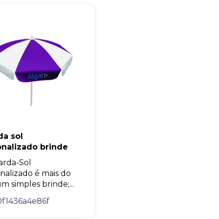
Eu concordo em receber comunicações.
A nossa empresa está comprometida a proteger e respeitar sua
privacidade, utilizaremos seus dados apenas para fins de
marketing. Você pode alterar suas preferências a qualquer
momento.
Iniciar conversa
da sol
onalizado brinde
rda-Sol
nalizado é mais do
m simples brinde;...
f1436a4e86f