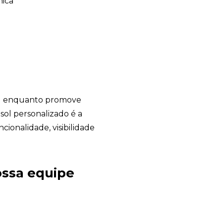
nica
SHARK BRINDES
online
sol enquanto promove
sol personalizado é a
ionalidade, visibilidade
ssa equipe
+55