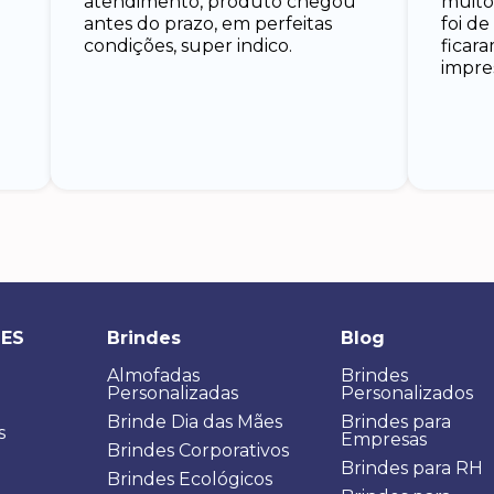
atendimento, produto chegou
muito
antes do prazo, em perfeitas
foi d
condições, super indico.
ficar
impre
DES
Brindes
Blog
Almofadas
Brindes
Personalizadas
Personalizados
Brinde Dia das Mães
Brindes para
s
Empresas
Brindes Corporativos
Brindes para RH
Brindes Ecológicos