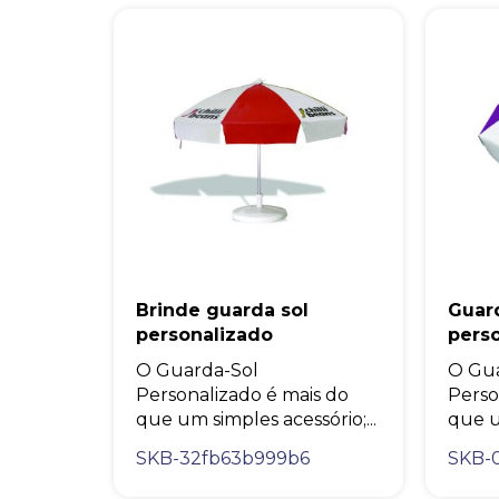
Brinde guarda sol
Guar
personalizado
pers
O Guarda-Sol
O Gua
Personalizado é mais do
Perso
que um simples acessório;...
que u
SKB-32fb63b999b6
SKB-0