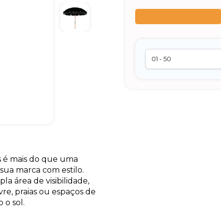
Preço sob consulta
s é mais do que uma
ua marca com estilo.
la área de visibilidade,
ivre, praias ou espaços de
 o sol.