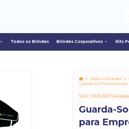
B
Todos os Brindes
Brindes Corporativos
Kits P
Home
Todos os Brindes
Guarda-Sol Personalizado
SKU: SKB-6d71a40a6
Guarda-So
para Empr