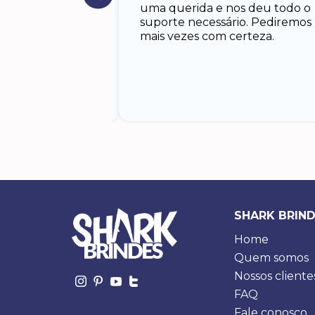
egador muito
uma querida e nos deu todo o
almente o pedido,
suporte necessário. Pediremos
sperava.
mais vezes com certeza.
os. Especialmente
s vendas. Obs. Eu
to mas estão
SHARK BRIN
Home
Quem somos
Nossos cliente
FAQ
Fale conosco