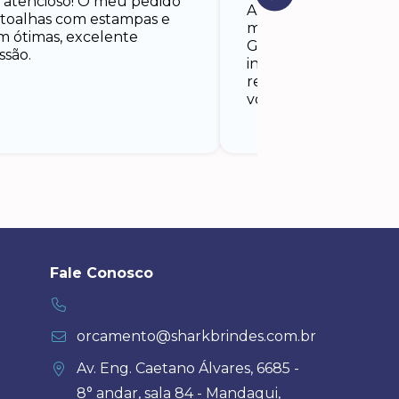
 atencioso! O meu pedido
Além da qualidade da
e toalhas com estampas e
meu destaque vai par
am ótimas, excelente
Gabriela, que foi ate
ssão.
início ao fim. Está
recomendadíssima a
vocês!
Fale Conosco
orcamento@sharkbrindes.com.br
Av. Eng. Caetano Álvares, 6685 -
8° andar, sala 84 - Mandaqui,