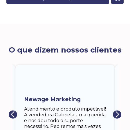
O que dizem nossos clientes
ra
a,
Newage Marketing
Ka
s
Atendimento e produto impecável!
i
Ga
A vendedora Gabriela uma querida
at
e nos deu todo o suporte
an
necessário. Pediremos mais vezes
 eu
co