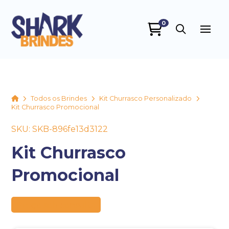
0
SHARK BRINDES
online
Home
Todos os Brindes
Kit Churrasco Personalizado
Kit Churrasco Promocional
SKU: SKB-896fe13d3122
Kit Churrasco
Promocional
+55
Preço sob consulta