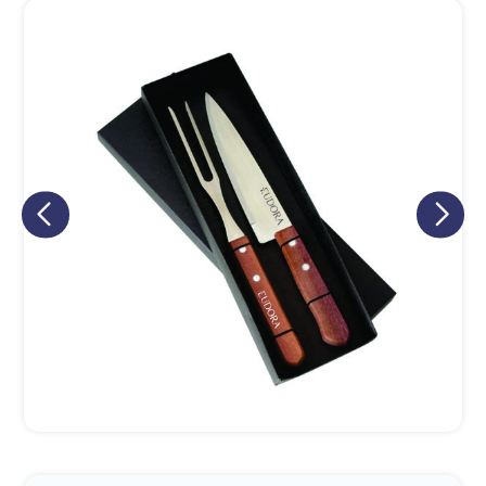
Eu concordo em receber comunicações.
A nossa empresa está comprometida a proteger e respeitar
sua privacidade, utilizaremos seus dados apenas para fins
de marketing. Você pode alterar suas preferências a
qualquer momento.
Iniciar conversa