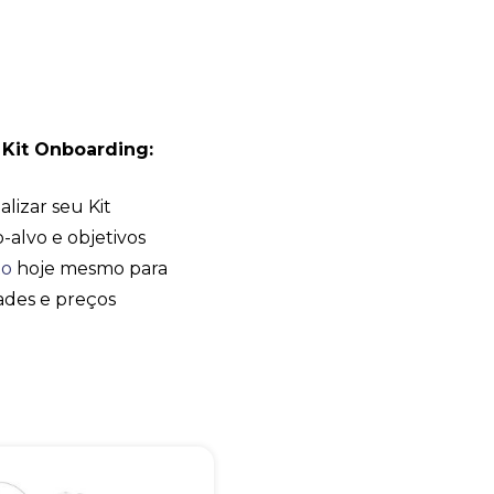
SHARK BRINDES
online
 Kit Onboarding:
lizar seu Kit
alvo e objetivos
to
hoje mesmo para
ades e preços
+55