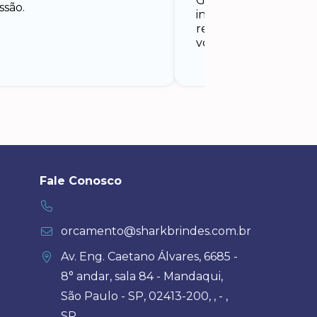
Gabriela, que foi ate
ssão.
início ao fim. Está
recomendadíssima a
vocês!
Fale Conosco
orcamento@sharkbrindes.com.br
Av. Eng. Caetano Álvares, 6685 -
8° andar, sala 84 - Mandaqui,
São Paulo - SP, 02413-200, , - ,
SP