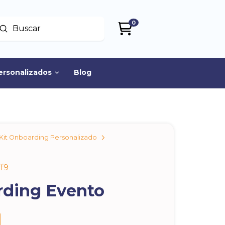
0
Enviar
uscar
ersonalizados
Blog
Kit Onboarding Personalizado
f9
rding Evento