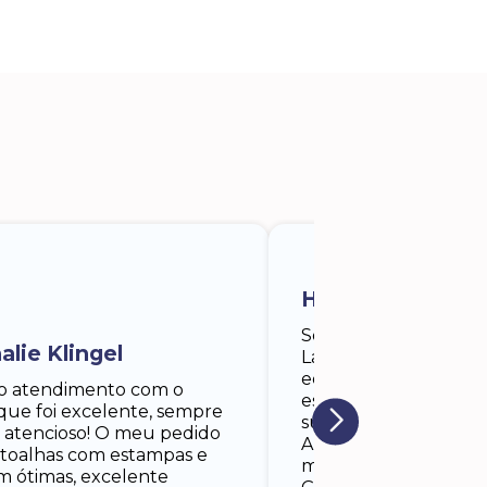
Help Medical La
Sou gestor da Help M
alie Klingel
Laser, empresa de lo
equipamentos médic
o atendimento com o
estéticos, e tive uma
que foi excelente, sempre
super positiva com e
 atencioso! O meu pedido
Além da qualidade da
e toalhas com estampas e
meu destaque vai par
am ótimas, excelente