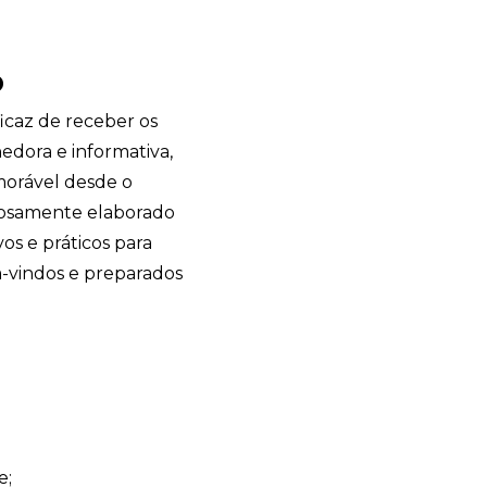
o
icaz de receber os
edora e informativa,
orável desde o
osamente elaborado
os e práticos para
m-vindos e preparados
e;