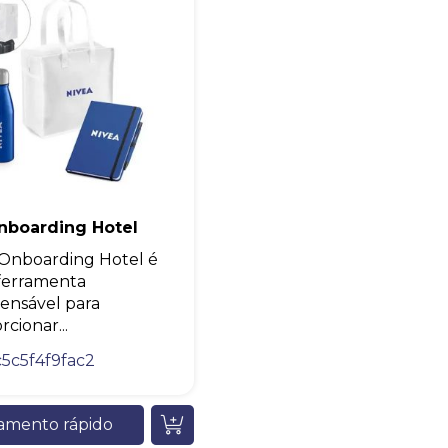
Eu concordo em receber comunicações.
A nossa empresa está comprometida a proteger e respeitar sua
privacidade, utilizaremos seus dados apenas para fins de
marketing. Você pode alterar suas preferências a qualquer
momento.
Iniciar conversa
nboarding Hotel
 Onboarding Hotel é
ferramenta
pensável para
cionar...
5c5f4f9fac2
amento rápido