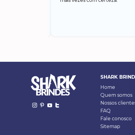
sperava.
mais vezes com certeza.
os. Especialmente
s vendas. Obs. Eu
to mas estão
SHARK BRIN
Home
Quem somos
Nossos cliente
FAQ
Fale conosco
Sitemap