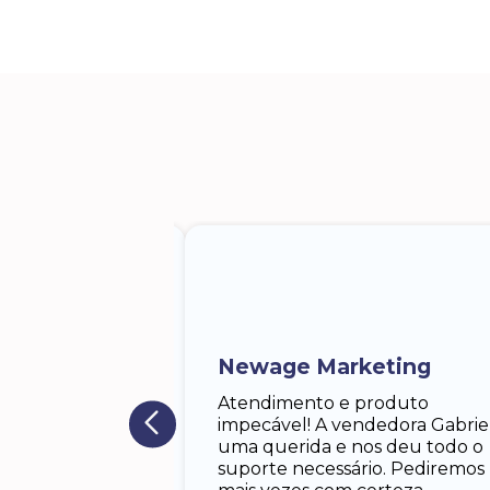
 Lodgero
iela, a
 me atendeu.
 solícita,paciente.
Newage Marketing
porte dela foram
m responder.lhe.
Atendimento e produto
 antes do tempo
impecável! A vendedora Gabrie
egador muito
uma querida e nos deu todo o
almente o pedido,
suporte necessário. Pediremos