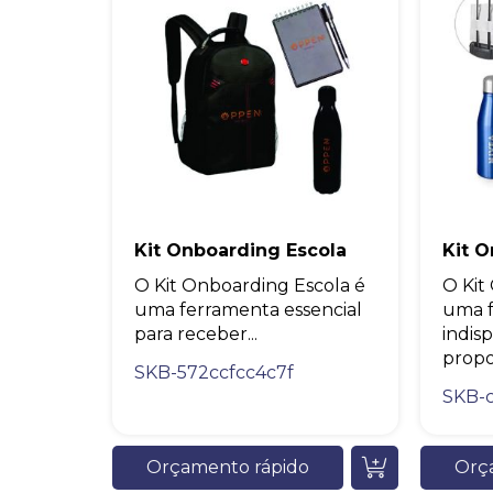
Kit Onboarding Escola
Kit O
O Kit Onboarding Escola é
O Kit
uma ferramenta essencial
uma 
para receber...
indis
propor
SKB-572ccfcc4c7f
SKB-c
Orçamento rápido
Orç