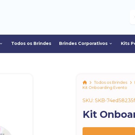
B
Todos os Brindes
Brindes Corporativos
Kits P
Home
Todos os Brindes
Kit Onboarding Evento
SKU: SKB-74ed58235f
Kit Onboa
Preço sob consulta