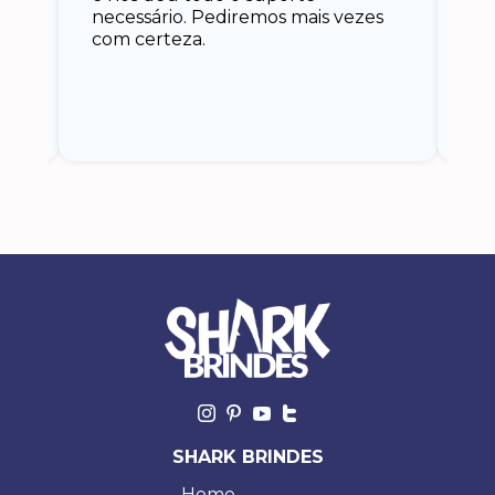
an
necessário. Pediremos mais vezes
 eu
co
com certeza.
o
SHARK BRINDES
Home