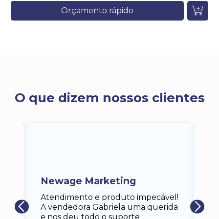
Orçamento rápido
O que dizem nossos clientes
ra
a,
Newage Marketing
Ka
s
Atendimento e produto impecável!
i
Ga
A vendedora Gabriela uma querida
at
e nos deu todo o suporte