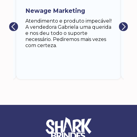
a,
Newage Marketing
Ka
s
Atendimento e produto impecável!
i
Ga
A vendedora Gabriela uma querida
at
e nos deu todo o suporte
an
necessário. Pediremos mais vezes
 eu
co
com certeza.
o