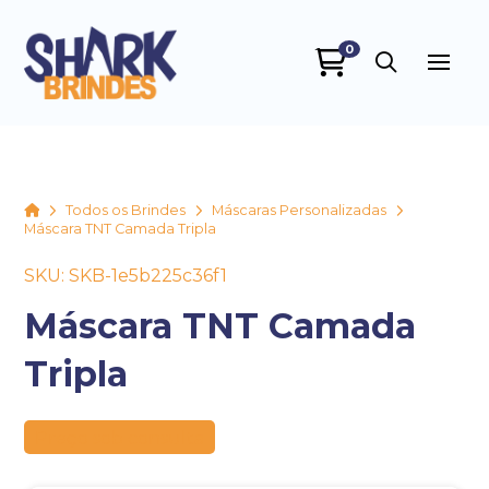
0
SHARK BRINDES
online
Home
Todos os Brindes
Máscaras Personalizadas
Máscara TNT Camada Tripla
SKU: SKB-1e5b225c36f1
Máscara TNT Camada
Tripla
+55
Preço sob consulta