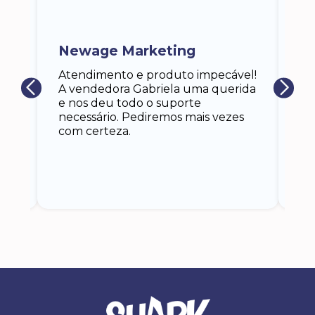
ra
a,
Newage Marketing
Ka
s
Atendimento e produto impecável!
i
Ga
A vendedora Gabriela uma querida
at
e nos deu todo o suporte
an
necessário. Pediremos mais vezes
 eu
co
com certeza.
o