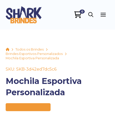
0
SHARK BRINDES
online
Home
Todos os Brindes
Brindes Esportivos Personalizados
Mochila Esportiva Personalizada
SKU: SKB-3d42ed7dc5c6
Mochila Esportiva
Personalizada
+55
Preço sob consulta