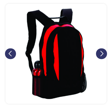
Eu concordo em receber comunicações.
A nossa empresa está comprometida a proteger e respeitar
sua privacidade, utilizaremos seus dados apenas para fins
de marketing. Você pode alterar suas preferências a
qualquer momento.
Iniciar conversa