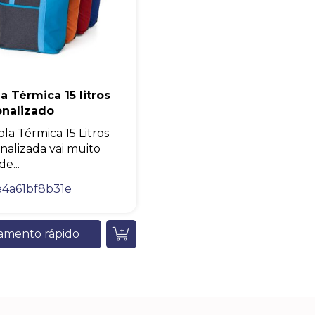
A nossa empresa está comprometida a proteger e respeitar sua
privacidade, utilizaremos seus dados apenas para fins de
marketing. Você pode alterar suas preferências a qualquer
momento.
Iniciar conversa
a Térmica 15 litros
onalizado
ola Térmica 15 Litros
nalizada vai muito
e...
e4a61bf8b31e
amento rápido