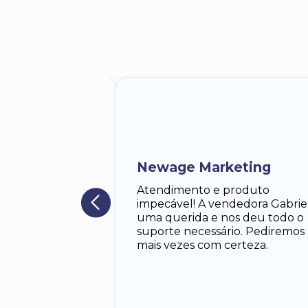
 Lodgero
iela, a
 me atendeu.
 solícita,paciente.
Newage Marketing
porte dela foram
m responder.lhe.
Atendimento e produto
 antes do tempo
impecável! A vendedora Gabrie
egador muito
uma querida e nos deu todo o
almente o pedido,
suporte necessário. Pediremos
sperava.
mais vezes com certeza.
os. Especialmente
s vendas. Obs. Eu
to mas estão