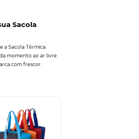
SHARK BRINDES
online
sua Sacola
e a Sacola Térmica
da momento ao ar livre
rca com frescor.
+55
Eu concordo em receber comunicações.