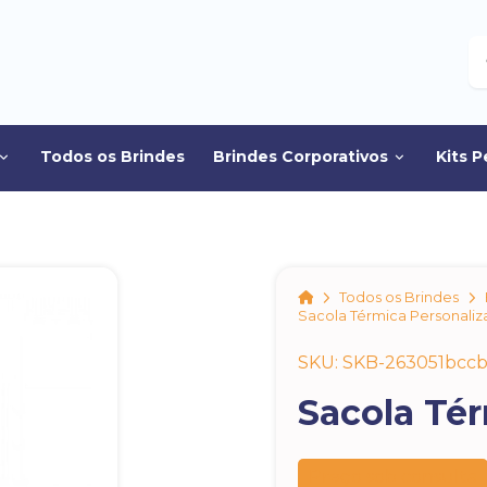
B
Todos os Brindes
Brindes Corporativos
Kits P
Home
Todos os Brindes
Sacola Térmica Personali
SKU: SKB-263051bcc
Sacola Té
Preço sob consulta