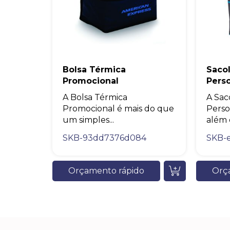
Bolsa Térmica
Sacol
Promocional
Pers
A Bolsa Térmica
A Sac
Promocional é mais do que
Perso
um simples...
além d
SKB-93dd7376d084
SKB-
Orçamento rápido
Orç