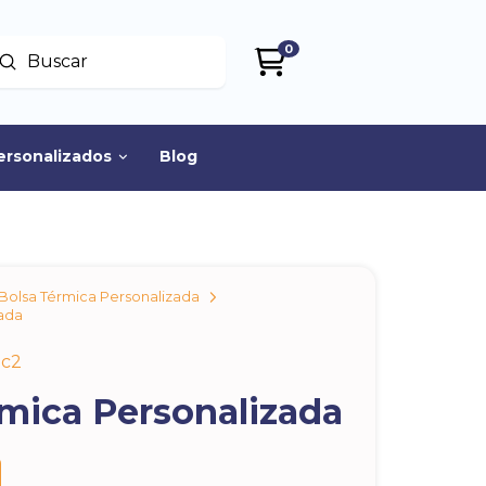
0
Enviar
uscar
ersonalizados
Blog
Bolsa Térmica Personalizada
zada
bc2
rmica Personalizada