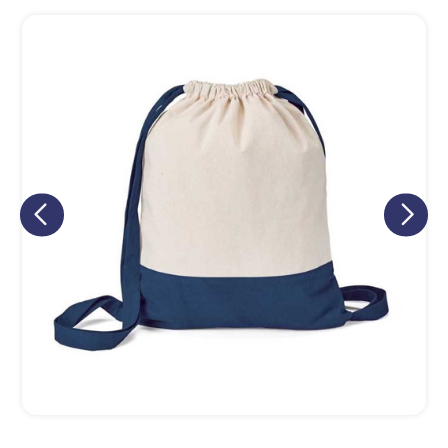
Eu concordo em receber comunicações.
A nossa empresa está comprometida a proteger e respeitar
sua privacidade, utilizaremos seus dados apenas para fins
de marketing. Você pode alterar suas preferências a
qualquer momento.
Iniciar conversa