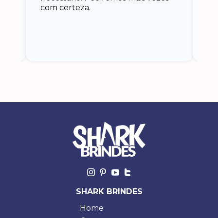
 eu
co
com certeza.
o
SHARK BRINDES
Home