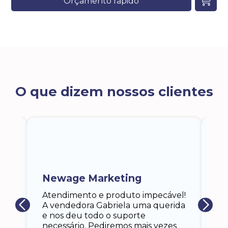
Orçamento rápido
O que dizem nossos clientes
ra
a,
Newage Marketing
Ka
s
Atendimento e produto impecável!
i
Ga
A vendedora Gabriela uma querida
at
e nos deu todo o suporte
an
necessário. Pediremos mais vezes