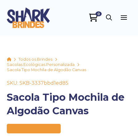
0
SHARK BRINDES
online
Home
Todos os Brindes
Sacolas Ecológicas Personalizada
Sacola Tipo Mochila de Algodão Canvas
SKU: SKB-3337bbd1ed85
Sacola Tipo Mochila de
Algodão Canvas
+55
Preço sob consulta