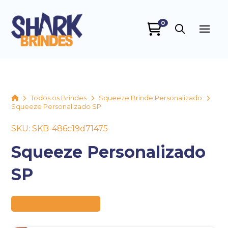
0
SHARK BRINDES
online
Home
Todos os Brindes
Squeeze Brinde Personalizado
Squeeze Personalizado SP
SKU: SKB-486c19d71475
Squeeze Personalizado
SP
+55
Preço sob consulta