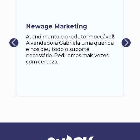
ra
a,
Newage Marketing
Ka
s
Atendimento e produto impecável!
i
Ga
A vendedora Gabriela uma querida
at
e nos deu todo o suporte
an
necessário. Pediremos mais vezes
 eu
co
com certeza.
o