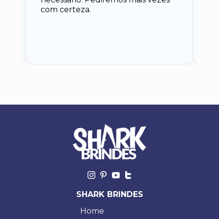
 eu
co
com certeza.
o
SHARK BRINDES
Home