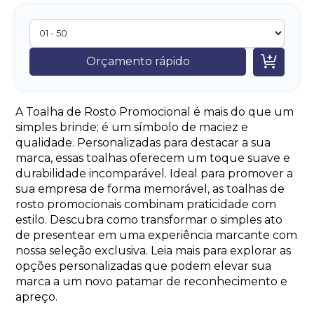

Orçamento rápido
+55
A Toalha de Rosto Promocional é mais do que um
simples brinde; é um símbolo de maciez e
qualidade. Personalizadas para destacar a sua
marca, essas toalhas oferecem um toque suave e
durabilidade incomparável. Ideal para promover a
Eu concordo em receber comunicações.
sua empresa de forma memorável, as toalhas de
A nossa empresa está comprometida a proteger e respei
rosto promocionais combinam praticidade com
sua privacidade, utilizaremos seus dados apenas para fi
estilo. Descubra como transformar o simples ato
de marketing. Você pode alterar suas preferências a
qualquer momento.
de presentear em uma experiência marcante com
nossa seleção exclusiva. Leia mais para explorar as
opções personalizadas que podem elevar sua
Iniciar conversa
marca a um novo patamar de reconhecimento e
apreço.