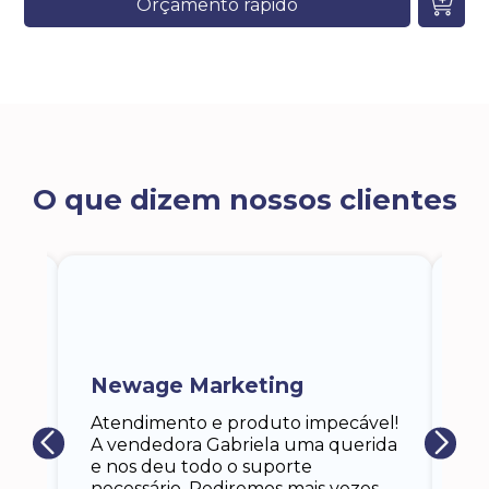
Orçamento rápido
O que dizem nossos clientes
ra
a,
Newage Marketing
Ka
s
Atendimento e produto impecável!
i
Ga
A vendedora Gabriela uma querida
at
e nos deu todo o suporte
an
necessário. Pediremos mais vezes