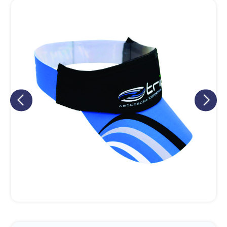
Eu concordo em receber comunicações.
A nossa empresa está comprometida a proteger e respeitar
sua privacidade, utilizaremos seus dados apenas para fins
de marketing. Você pode alterar suas preferências a
qualquer momento.
Iniciar conversa