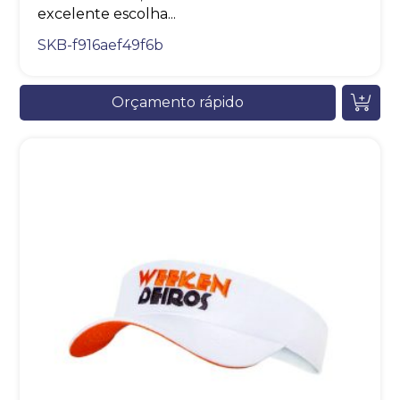
excelente escolha...
SKB-f916aef49f6b
Orçamento rápido