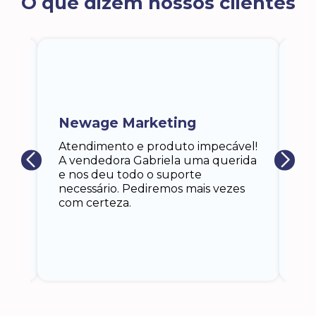
O que dizem nossos clientes
ra
a,
Newage Marketing
Ka
s
Atendimento e produto impecável!
i
Ga
A vendedora Gabriela uma querida
at
e nos deu todo o suporte
an
necessário. Pediremos mais vezes
 eu
co
com certeza.
o