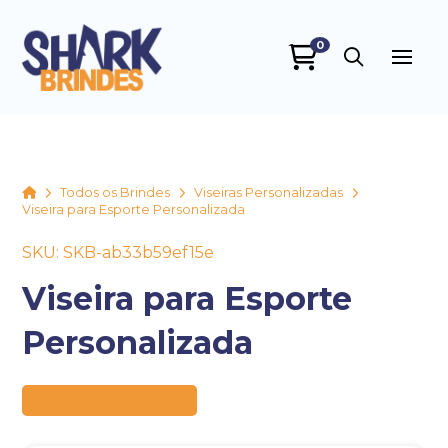
0
SHARK BRINDES
online
Home
Todos os Brindes
Viseiras Personalizadas
Viseira para Esporte Personalizada
SKU: SKB-ab33b59ef15e
Viseira para Esporte
Personalizada
+55
Preço sob consulta