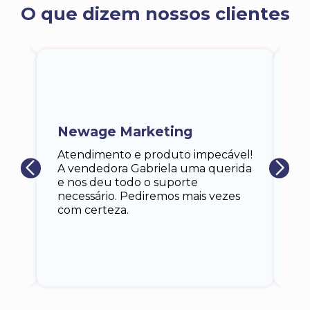
O que dizem nossos clientes
ra
a,
Newage Marketing
Ka
s
Atendimento e produto impecável!
i
Ga
A vendedora Gabriela uma querida
at
e nos deu todo o suporte
an
necessário. Pediremos mais vezes
 eu
co
com certeza.
o