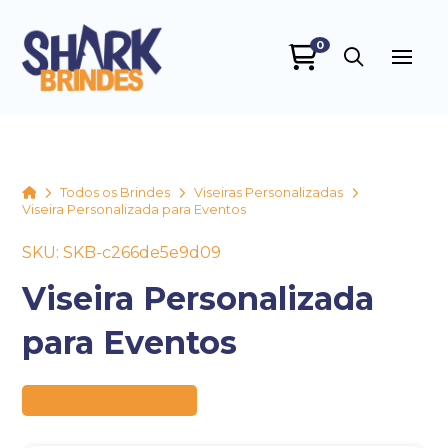
0
SHARK BRINDES
online
Home
Todos os Brindes
Viseiras Personalizadas
Viseira Personalizada para Eventos
SKU: SKB-c266de5e9d09
Viseira Personalizada
para Eventos
+55
Preço sob consulta