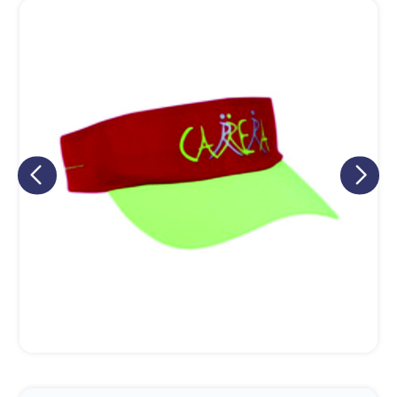
Eu concordo em receber comunicações.
A nossa empresa está comprometida a proteger e respeitar
sua privacidade, utilizaremos seus dados apenas para fins
de marketing. Você pode alterar suas preferências a
qualquer momento.
Iniciar conversa