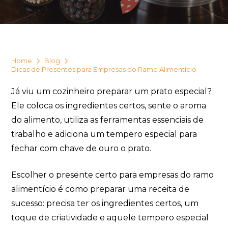
Eu concordo em receber comunicações.
A nossa empresa está comprometida a proteger e respeitar
sua privacidade, utilizaremos seus dados apenas para fins
de marketing. Você pode alterar suas preferências a
qualquer momento.
Home
Blog
Dicas de Presentes para Empresas do Ramo Alimentício
Iniciar conversa
Já viu um cozinheiro preparar um prato especial?
Ele coloca os ingredientes certos, sente o aroma
do alimento, utiliza as ferramentas essenciais de
trabalho e adiciona um tempero especial para
fechar com chave de ouro o prato.
Escolher o presente certo para empresas do ramo
alimentício é como preparar uma receita de
sucesso: precisa ter os ingredientes certos, um
toque de criatividade e aquele tempero especial