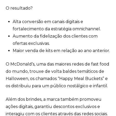
O resultado?
Alta conversão em canais digitais e
Eu concordo em receber comunicações.
fortalecimento da estratégia omnichannel.
A nossa empresa está comprometida a proteger e respeitar
Aumento da fidelização dos clientes com
sua privacidade, utilizaremos seus dados apenas para fins
de marketing. Você pode alterar suas preferências a
ofertas exclusivas.
qualquer momento.
Maior venda de kits em relação ao ano anterior.
Iniciar conversa
O McDonald’s, uma das maiores redes de fast food
do mundo, trouxe de volta baldes temáticos de
Halloween, os chamados “Happy Meal Buckets” e
os distribuiu para um público nostálgico e infantil.
Além dos brindes, a marca também promoveu
ações digitais, garantiu descontos exclusivos e
interagiu com os clientes através das redes sociais.