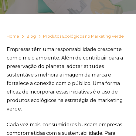
Eu concordo em receber comunicações.
A nossa empresa está comprometida a proteger e respeitar
sua privacidade, utilizaremos seus dados apenas para fins
de marketing. Você pode alterar suas preferências a
qualquer momento.
Home
Blog
Produtos Ecológicos no Marketing Verde
Empresas têm uma responsabilidade crescente
Iniciar conversa
com o meio ambiente. Além de contribuir para a
preservação do planeta, adotar atitudes
sustentáveis melhora a imagem da marca e
fortalece a conexão com o público. Uma forma
eficaz de incorporar essas iniciativas é o uso de
produtos ecológicos na estratégia de marketing
verde.
Cada vez mais, consumidores buscam empresas
comprometidas com a sustentabilidade. Para