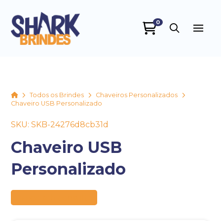
0
SHARK BRINDES
online
Home
Todos os Brindes
Chaveiros Personalizados
Chaveiro USB Personalizado
SKU: SKB-24276d8cb31d
Chaveiro USB
Personalizado
+55
Preço sob consulta