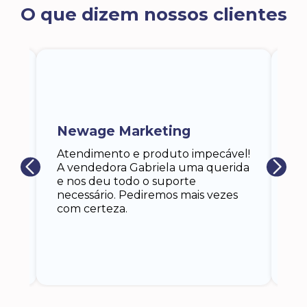
O que dizem nossos clientes
ra
a,
Newage Marketing
Ka
s
Atendimento e produto impecável!
i
Ga
A vendedora Gabriela uma querida
at
e nos deu todo o suporte
an
necessário. Pediremos mais vezes
 eu
co
com certeza.
o