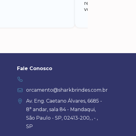
recomendadíssima a
vocês!
Fale Conosco
orcamento@sharkbrindes.com.br
Av. Eng. Caetano Álvares, 6685 -
8° andar, sala 84 - Mandaqui,
São Paulo - SP, 02413-200, , - ,
SP