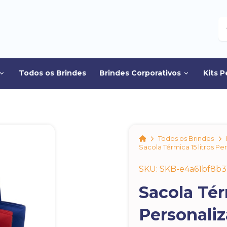
B
Todos os Brindes
Brindes Corporativos
Kits P
Home
Todos os Brindes
Sacola Térmica 15 litros Pe
SKU: SKB-e4a61bf8b3
Sacola Tér
Personali