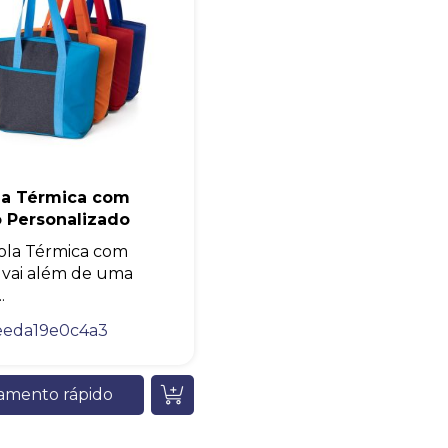
Eu concordo em receber comunicações.
A nossa empresa está comprometida a proteger e respeitar sua
privacidade, utilizaremos seus dados apenas para fins de
marketing. Você pode alterar suas preferências a qualquer
momento.
Iniciar conversa
la Térmica com
o Personalizado
ola Térmica com
 vai além de uma
.
eeda19e0c4a3
amento rápido