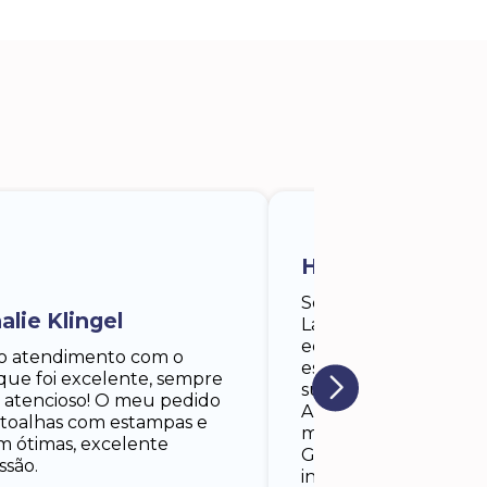
Help Medical La
Sou gestor da Help M
alie Klingel
Laser, empresa de lo
equipamentos médic
o atendimento com o
estéticos, e tive uma
que foi excelente, sempre
super positiva com e
 atencioso! O meu pedido
Além da qualidade da
e toalhas com estampas e
meu destaque vai par
am ótimas, excelente
Gabriela, que foi ate
ssão.
início ao fim. Está