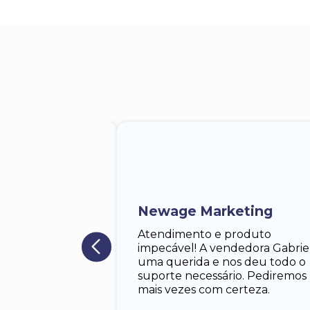
 Lodgero
iela, a
 me atendeu.
 solícita,paciente.
Newage Marketing
porte dela foram
m responder.lhe.
Atendimento e produto
 antes do tempo
impecável! A vendedora Gabrie
egador muito
uma querida e nos deu todo o
almente o pedido,
suporte necessário. Pediremos
sperava.
mais vezes com certeza.
os. Especialmente