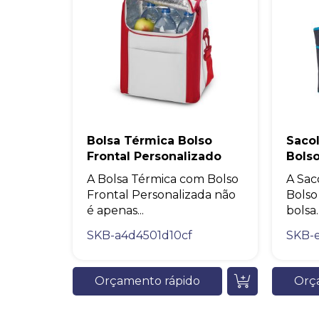
Bolsa Térmica Bolso
Saco
Frontal Personalizado
Bols
A Bolsa Térmica com Bolso
A Sac
Frontal Personalizada não
Bolso
é apenas...
bolsa..
SKB-a4d4501d10cf
SKB-
Orçamento rápido
Orç