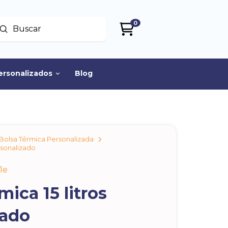
0
Enviar
uscar
ersonalizados
Blog
Bolsa Térmica Personalizada
rsonalizado
1e
mica 15 litros
zado