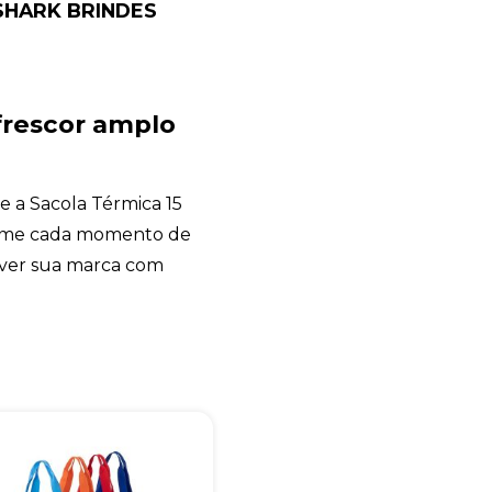
SHARK BRINDES
SHARK BRINDES
online
frescor amplo
e a Sacola Térmica 15
forme cada momento de
ver sua marca com
+55